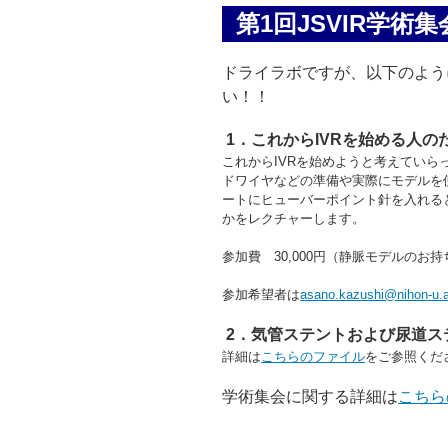
第1回JSVIR学術
ドライラボですが、以下のよう
い！！
1．これからIVRを始める人の
これからIVRを始めようと考えてい
ドワイヤなどの準備や実際にモデルを
ートにヒューバーポイント針を入れる
かをレクチャーします。
参加費 30,000円（静脈モデルのお
参加希望者は
asano.kazushi@nihon-u.a
2．気管ステントおよび尿道ス
詳細は
こちらのファイル
をご参照くだ
学術集会に関する詳細は
こちら